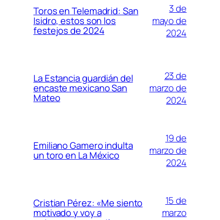
3 de
Toros en Telemadrid: San
mayo de
Isidro, estos son los
festejos de 2024
2024
23 de
La Estancia guardián del
marzo de
encaste mexicano San
Mateo
2024
19 de
Emiliano Gamero indulta
marzo de
un toro en La México
2024
15 de
Cristian Pérez: «Me siento
marzo
motivado y voy a