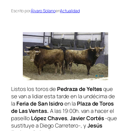
Escrito por
Álvaro Solano
en
Actualidad
Listos los toros de
Pedraza de Yeltes
que
se van a lidiar esta tarde en la undécima de
la
Feria de San Isidro
en la
Plaza de Toros
de Las Ventas.
A las 19:00h. van a hacer el
paseíllo
López Chaves
,
Javier Cortés
-que
sustituye a Diego Carretero-, y
Jesús