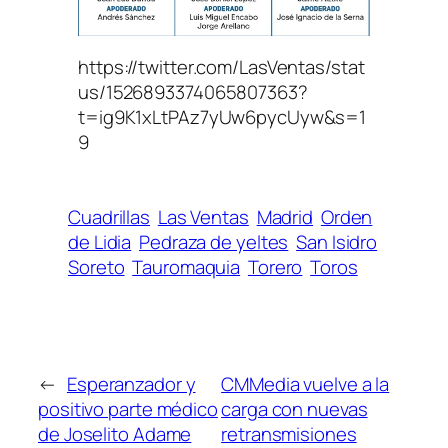
https://twitter.com/LasVentas/stat
us/1526893374065807363?
t=ig9K1xLtPAz7yUw6pycUyw&s=1
9
Cuadrillas
Las Ventas
Madrid
Orden
de Lidia
Pedraza de yeltes
San Isidro
Soreto
Tauromaquia
Torero
Toros
←
Esperanzador y
CMMedia vuelve a la
positivo parte médico
carga con nuevas
de Joselito Adame
retransmisiones