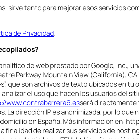
as, sirve tanto para mejorar esos servicios com
ítica de Privacidad
.
recopilados?
analítico de web prestado por Google, Inc., 
eatre Parkway, Mountain View (California), CA
es”, que son archivos de texto ubicados en tu 
 analizar el uso que hacen los usuarios del si
p://www.contrabarrera6.es
será directamente 
s. La dirección IP es anonimizada, por lo que 
 domicilio en España. Más información en: htt
la finalidad de realizar sus servicios de hosti