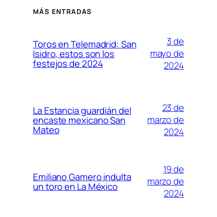
MÁS ENTRADAS
3 de
Toros en Telemadrid: San
mayo de
Isidro, estos son los
festejos de 2024
2024
23 de
La Estancia guardián del
marzo de
encaste mexicano San
Mateo
2024
19 de
Emiliano Gamero indulta
marzo de
un toro en La México
2024