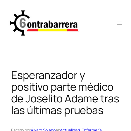
Saltar
al
contenido
Esperanzador y
positivo parte médico
de Joselito Adame tras
las últimas pruebas
Escrito por
Álvaro Solano
en
Actualidad
, 
Enfermería