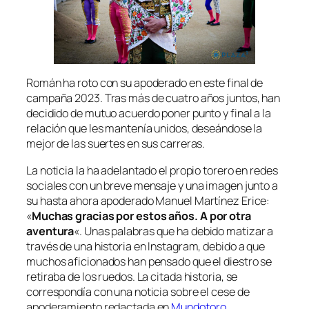
Román ha roto con su apoderado en este final de
campaña 2023. Tras más de cuatro años juntos, han
decidido de mutuo acuerdo poner punto y final a la
relación que les mantenía unidos, deseándose la
mejor de las suertes en sus carreras.
La noticia la ha adelantado el propio torero en redes
sociales con un breve mensaje y una imagen junto a
su hasta ahora apoderado Manuel Martínez Erice:
«
Muchas gracias por estos años. A por otra
aventura
«. Unas palabras que ha debido matizar a
través de una historia en Instagram, debido a que
muchos aficionados han pensado que el diestro se
retiraba de los ruedos. La citada historia, se
correspondía con una noticia sobre el cese de
apoderamiento redactada en
Mundotoro
.