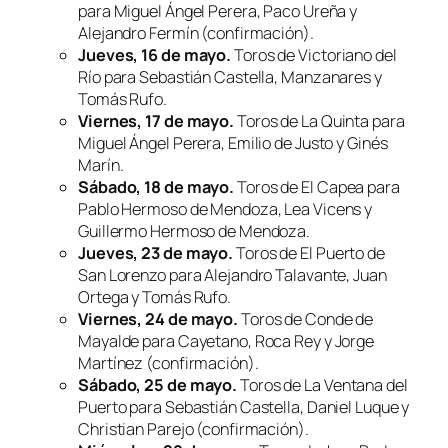
para Miguel Ángel Perera, Paco Ureña y
Alejandro Fermín (confirmación).
Jueves, 16 de mayo.
Toros de Victoriano del
Río para Sebastián Castella, Manzanares y
Tomás Rufo.
Viernes, 17 de mayo.
Toros de La Quinta para
Miguel Ángel Perera, Emilio de Justo y Ginés
Marín.
Sábado, 18 de mayo.
Toros de El Capea para
Pablo Hermoso de Mendoza, Lea Vicens y
Guillermo Hermoso de Mendoza.
Jueves, 23 de mayo.
Toros de El Puerto de
San Lorenzo para Alejandro Talavante, Juan
Ortega y Tomás Rufo.
Viernes, 24 de mayo.
Toros de Conde de
Mayalde para Cayetano, Roca Rey y Jorge
Martínez (confirmación).
Sábado, 25 de mayo.
Toros de La Ventana del
Puerto para Sebastián Castella, Daniel Luque y
Christian Parejo (confirmación).