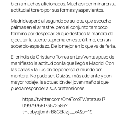
bien a muchos aficionados. Muchos recriminaron su
actitud al torero por sus formas y aspavientos.
Madrid esperó al segundo de su lote, que escuchó
palmas en el arrastre, pero el conjunto tampoco
terminó por despegar. Sí que destacó la manera de
ejecutar la suerte suprema en este último, con un
soberbio espadazo. De lo mejor en lo que va de feria.
El brindis de Cristiano Torres en Las Ventas puso de
manifiesto la actitud con la que llegó a Madrid. Con
las ganas y la ilusión de ponerse el mundo por
montera. No pudo ser. Quizás, más adelante y con
mayor rodaje, la actuación del joven maño sí que
pueda responder a sus pretensiones.
https://twitter.com/OneToroTV/status/17
09979768173572586?
t=JpbyqjbmhrB8GEKizjJ_xA&s=19