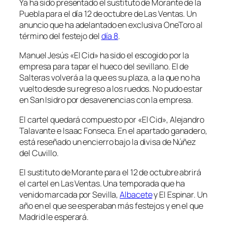
Ya ha sido presentado el sustituto de Morante de la
Puebla para el día 12 de octubre de Las Ventas. Un
anuncio que ha adelantado en exclusiva OneToro al
término del festejo del
día 8
.
Manuel Jesús «El Cid» ha sido el escogido por la
empresa para tapar el hueco del sevillano. El de
Salteras volverá a la que es su plaza, a la que no ha
vuelto desde su regreso a los ruedos. No pudo estar
en San Isidro por desavenencias con la empresa.
El cartel quedará compuesto por «El Cid», Alejandro
Talavante e Isaac Fonseca. En el apartado ganadero,
está reseñado un encierro bajo la divisa de Núñez
del Cuvillo.
El sustituto de Morante para el 12 de octubre abrirá
el cartel en Las Ventas. Una temporada que ha
venido marcada por Sevilla,
Albacete
y El Espinar. Un
año en el que se esperaban más festejos y en el que
Madrid le esperará.