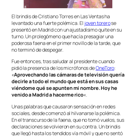
El brindis de Cristiano Torres en Las Ventas ha
levantado una fuerte polémica. El
joven torero
se
presentó en Madrid con un ajustadísimo quite en su
turno. Un prolegómeno que hacía presagiar una
poderosa faena en el primer novillo de la tarde, que
no terminó de despegar.
Fue entonces, tras saludar al presidente cuando
pidió la presencia de los micrófonos de
OneToro
:
«
Aprovechando las cámaras de televisión quería
decirle a todo el mundo que está en sus casas
viéndome qué se apunten mi nombre. Hoy he
venido a Madrid a hacerme rico
«.
Unas palabras que causaron sensación en redes
sociales, desde comenzó al hilvanarse la polémica.
En el transcurso de la faena, que no tomó vuelos, sus
declaraciones se volvieron en su contra. Un brindis
que llegó hasta los tendidos vía móvil y que no sentó