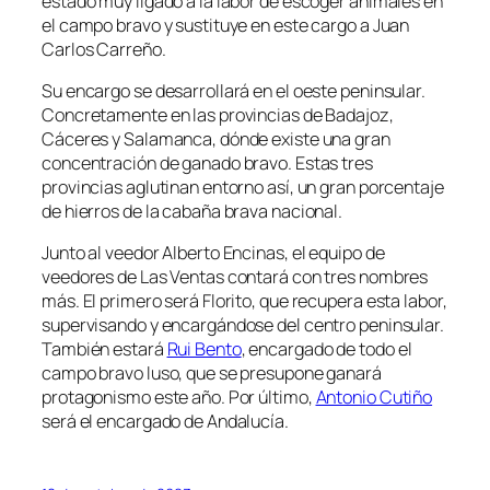
estado muy ligado a la labor de escoger animales en
el campo bravo y sustituye en este cargo a Juan
Carlos Carreño.
Su encargo se desarrollará en el oeste peninsular.
Concretamente en las provincias de Badajoz,
Cáceres y Salamanca, dónde existe una gran
concentración de ganado bravo. Estas tres
provincias aglutinan entorno así, un gran porcentaje
de hierros de la cabaña brava nacional.
Junto al veedor Alberto Encinas, el equipo de
veedores de Las Ventas contará con tres nombres
más. El primero será Florito, que recupera esta labor,
supervisando y encargándose del centro peninsular.
También estará
Rui Bento
, encargado de todo el
campo bravo luso, que se presupone ganará
protagonismo este año. Por último,
Antonio Cutiño
será el encargado de Andalucía.