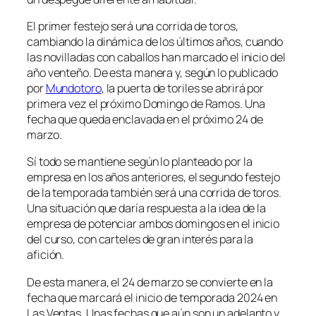
El primer festejo será una corrida de toros,
cambiando la dinámica de los últimos años, cuando
las novilladas con caballos han marcado el inicio del
año venteño. De esta manera y, según lo publicado
por
Mundotoro
, la puerta de toriles se abrirá por
primera vez el próximo Domingo de Ramos. Una
fecha que queda enclavada en el próximo 24 de
marzo.
Sí todo se mantiene según lo planteado por la
empresa en los años anteriores, el segundo festejo
de la temporada también será una corrida de toros.
Una situación que daría respuesta a la idea de la
empresa de potenciar ambos domingos en el inicio
del curso, con carteles de gran interés para la
afición.
De esta manera, el 24 de marzo se convierte en la
fecha que marcará el inicio de temporada 2024 en
Las Ventas. Unas fechas que aún son un adelanto y