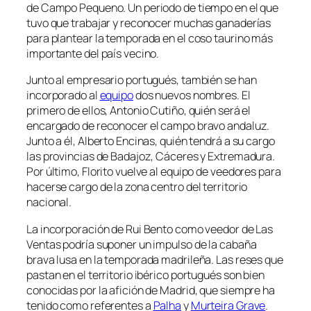
de Campo Pequeno. Un periodo de tiempo en el que
tuvo que trabajar y reconocer muchas ganaderías
para plantear la temporada en el coso taurino más
importante del país vecino.
Junto al empresario portugués, también se han
incorporado al
equipo
dos nuevos nombres. El
primero de ellos, Antonio Cutiño, quién será el
encargado de reconocer el campo bravo andaluz.
Junto a él, Alberto Encinas, quién tendrá a su cargo
las provincias de Badajoz, Cáceres y Extremadura.
Por último, Florito vuelve al equipo de veedores para
hacerse cargo de la zona centro del territorio
nacional.
La incorporación de Rui Bento como veedor de Las
Ventas podría suponer un impulso de la cabaña
brava lusa en la temporada madrileña. Las reses que
pastan en el territorio ibérico portugués son bien
conocidas por la afición de Madrid, que siempre ha
tenido como referentes a
Palha
y
Murteira Grave
.