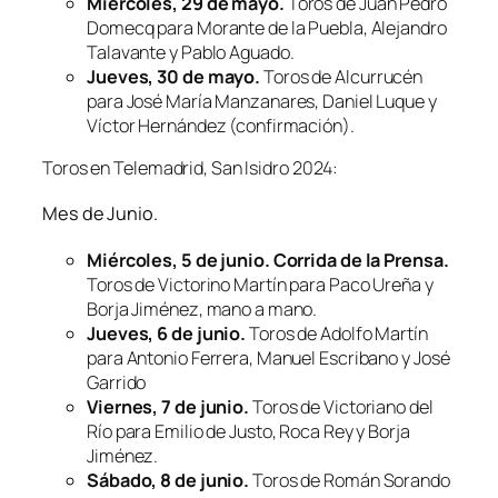
Miércoles, 29 de mayo.
Toros de Juan Pedro
Domecq para Morante de la Puebla, Alejandro
Talavante y Pablo Aguado.
Jueves, 30 de mayo.
Toros de Alcurrucén
para José María Manzanares, Daniel Luque y
Víctor Hernández (confirmación).
Toros en Telemadrid, San Isidro 2024:
Mes de Junio.
Miércoles, 5 de junio. Corrida de la Prensa.
Toros de Victorino Martín para Paco Ureña y
Borja Jiménez, mano a mano.
Jueves, 6 de junio.
Toros de Adolfo Martín
para Antonio Ferrera, Manuel Escribano y José
Garrido
Viernes, 7 de junio.
Toros de Victoriano del
Río para Emilio de Justo, Roca Rey y Borja
Jiménez.
Sábado, 8 de junio.
Toros de Román Sorando