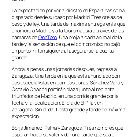
La expectación por ver al diestro de Espartinas se ha
disparado desde su paso por Madrid. Tres orejas de
peso y de ley. Una tarde de máxima entrega en la que
enamoró a Madrid y a la tauromaquia a través de las
cámaras de
OneToro
. Una oreja a cada animal de la
tarde y la sensación de que el compromiso no bajó
un punto, ni tan siquiera al asegurarse la puerta
grande.
Ahora, a penas unas jornadas después, regresa a
Zaragoza. Una tarde en la que está anunciado con
dos especialistas en corridas duras. Sánchez Vara y
Octavio Chacón partirán plaza junto al reciente
triunfador de Madrid, en una corrida grande por la
fecha y la localización. El día de El Pilar, en
Zaragoza. Sin duda, fiesta grande y tarde de máxima
expectación.
Borja Jiménez, Palha y Zaragoza. Tres nombres que
esperan hacerse valer y dar una tarde que sea el