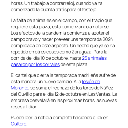
horas. Un trabajo a contrarreloj, cuando ya ha
comenzado la cuenta atrás para el festejo.
La falta de animales en el campo, con el trapío que
requiere esta plaza, está comenzando a notarse.
Los efectos de la pandemia comienza a azotar el
campo bravo y hacer preveer una temporada 2024
complicada en este aspecto. Un hecho que ya se ha
repetido en otros cosos como Zaragoza. Para la
corrida del día 10 de octubre, hasta
25 animales
pasaron por los corrales
de esta plaza.
El cartel que cierra la temporada madrileña sufre de
esta manera un nuevo cambio. A la
lesión de
Morante
, se suma el rechazo de los toros de Núñez
del Cuvillo para el día 12 de octubre en Las Ventas. La
empresa desvelará en las próximas horas las nuevas
reses a lidiar.
Puede leer la noticia completa haciendo click en
Cultoro
.