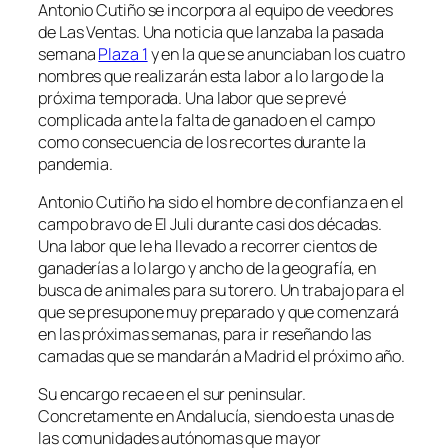
Antonio Cutiño se incorpora al equipo de veedores
de Las Ventas. Una noticia que lanzaba la pasada
semana
Plaza 1
y en la que se anunciaban los cuatro
nombres que realizarán esta labor a lo largo de la
próxima temporada. Una labor que se prevé
complicada ante la falta de ganado en el campo
como consecuencia de los recortes durante la
pandemia.
Antonio Cutiño ha sido el hombre de confianza en el
campo bravo de El Juli durante casi dos décadas.
Una labor que le ha llevado a recorrer cientos de
ganaderías a lo largo y ancho de la geografía, en
busca de animales para su torero. Un trabajo para el
que se presupone muy preparado y que comenzará
en las próximas semanas, para ir reseñando las
camadas que se mandarán a Madrid el próximo año.
Su encargo recae en el sur peninsular.
Concretamente en Andalucía, siendo esta unas de
las comunidades autónomas que mayor