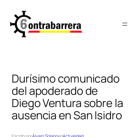
Saltar
al
contenido
Durísimo comunicado
del apoderado de
Diego Ventura sobre la
ausencia en San Isidro
Escrito por
Álvaro Solano
en
Actualidad