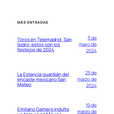
MÁS ENTRADAS
3 de
Toros en Telemadrid: San
mayo de
Isidro, estos son los
festejos de 2024
2024
23 de
La Estancia guardián del
marzo de
encaste mexicano San
Mateo
2024
19 de
Emiliano Gamero indulta
marzo de