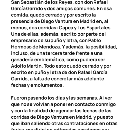
San Sebastián de los Reyes, con don Rafael
García Garrido y dos amigos comunes. En esa
comida, quedó cerrado y por escrito la
presencia de Diego Ventura en Madrid en, al
menos, dos corridas: Capea y Los Espartales.
Una de ellas, además, escrito por parte del
empresario de su puño y letra, con Pablo
Hermoso de Mendoza. Y además, la posibilidad,
incluso, de una tercera tarde frente a una
ganadería emblemática, como pudiera ser
Adolfo Martin. Todo esto quedó cerrado y por
escrito en puño y letra de don Rafael García
Garrido, a falta de concretar más adelante
fechas y emolumentos.
Fueron pasando los días y las semanas. Al ver
que no se volvían a poner en contacto conmigo
y con la finalidad de agendar las fechas de las
corridas de Diego Ventura en Madrid, y puesto
que iban saliendo otras contrataciones en otras
ferias, me dirigí en reiteradas ocasiones por