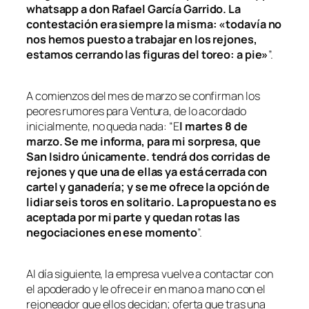
whatsapp a don Rafael García Garrido. La
contestación era siempre la misma: «todavía no
nos hemos puesto a trabajar en los rejones,
estamos cerrando las figuras del toreo: a pie»
”.
A comienzos del mes de marzo se confirman los
peores rumores para Ventura, de lo acordado
inicialmente, no queda nada: “E
l martes 8 de
marzo. Se me informa, para mi sorpresa, que
San Isidro únicamente. tendrá dos corridas de
rejones y que una de ellas ya está cerrada con
cartel y ganadería; y se me ofrece la opción de
lidiar seis toros en solitario. La propuesta no es
aceptada por mi parte y quedan rotas las
negociaciones en ese momento
”.
Al día siguiente, la empresa vuelve a contactar con
el apoderado y le ofrece ir en mano a mano con el
rejoneador que ellos decidan; oferta que tras una