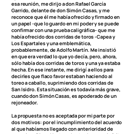
esa reunión, me dirijo a don Rafael García
Garrido, delante de don Simón Casas, y me
reconoce que él me había ofrecido y firmado en
un papel -que lo guardo en mi poder y se puede
confirmar con una prueba caligráfica- que me
había ofrecido dos corridas de toros -Capea y
Los Espartales y una emblemática,
probablemente, de Adolfo Martín. Me insistió
en que era verdad lo que yo decía, pero, ahora,
sólo había dos corridas de toros y una ya estaba
hecha. En ese instante, me dirigí a ellos para
decirles que flaco favor estaban haciendo al
toreo a caballo, suprimiendo dos corridas de
San Isidro. Esta situación es todavía más grave,
cuando don Simón Casas, es apoderado de un
rejoneador.
La propuesta no es aceptada por mi parte por
dos motivos: por el incumplimiento del acuerdo
al que habíamos llegado con anterioridad de