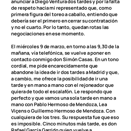
anunciar a Diego Ventura dos tardes y por la falta
de respeto hacia mi representado que, como
primera figura del toreo a caballo, entiendo que
debería ser el primero en cerrar su contratación
y no el cuarto. Por lo tanto, quedan rotas las
negociaciones en ese momento.
El miércoles 9 de marzo, en torno a las 9,30 de la
mañana, vía telefónica, se vuelve a poner en
contacto conmigo don Simón Casas. En un tono
cordial, me pide encarecidamente que
abandone la idea de ir dos tardes a Madrid y que,
a cambio, me ofrece la posibilidad de ir una
tarde y en mano a mano con el rejoneador que
quiera de todo el escalafón. Le respondo que
perfecto y que vamos una sola tarde en mano a
mano con Pablo Hermoso de Mendoza, Lea
Viçens o Guillermo Hermoso de Mendoza. Con
cualquiera de los tres. Su respuesta fue que eso
es imposible. Cinco minutos más tarde, es don
Rafael García Garrido quien vuelve a