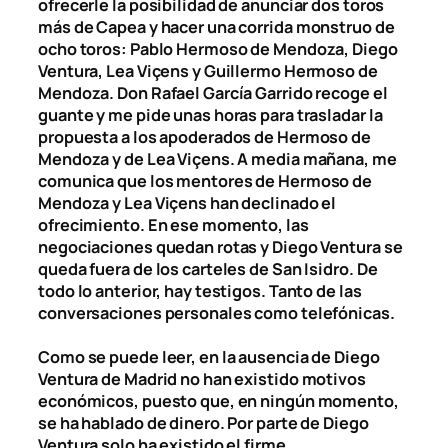
ofrecerle la posibilidad de anunciar dos toros
más de Capea y hacer una corrida monstruo de
ocho toros: Pablo Hermoso de Mendoza, Diego
Ventura, Lea Viçens y Guillermo Hermoso de
Mendoza. Don Rafael García Garrido recoge el
guante y me pide unas horas para trasladar la
propuesta a los apoderados de Hermoso de
Mendoza y de Lea Viçens. A media mañana, me
comunica que los mentores de Hermoso de
Mendoza y Lea Viçens han declinado el
ofrecimiento. En ese momento, las
negociaciones quedan rotas y Diego Ventura se
queda fuera de los carteles de San Isidro. De
todo lo anterior, hay testigos. Tanto de las
conversaciones personales como telefónicas.
Como se puede leer, en la ausencia de Diego
Ventura de Madrid no han existido motivos
económicos, puesto que, en ningún momento,
se ha hablado de dinero. Por parte de Diego
Ventura solo ha existido el firme