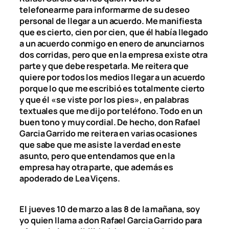
telefonearme para informarme de su deseo
personal de llegar a un acuerdo. Me manifiesta
que es cierto, cien por cien, que él había llegado
a un acuerdo conmigo en enero de anunciarnos
dos corridas, pero que en la empresa existe otra
parte y que debe respetarla. Me reitera que
quiere por todos los medios llegar a un acuerdo
porque lo que me escribió es totalmente cierto
y que él «se viste por los pies», en palabras
textuales que me dijo por teléfono. Todo en un
buen tono y muy cordial. De hecho, don Rafael
Garcia Garrido me reitera en varias ocasiones
que sabe que me asiste la verdad en este
asunto, pero que entendamos que en la
empresa hay otra parte, que además es
apoderado de Lea Viçens.
El jueves 10 de marzo a las 8 de la mañana, soy
yo quien llama a don Rafael Garcia Garrido para