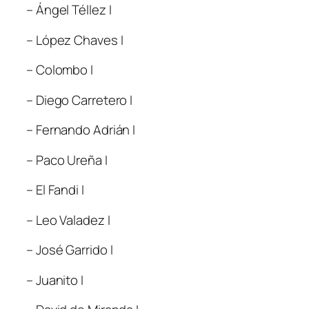
– Ángel Téllez I
– López Chaves I
– Colombo I
– Diego Carretero I
– Fernando Adrián I
– Paco Ureña I
– El Fandi I
– Leo Valadez I
– José Garrido I
– Juanito I