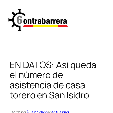
Saltar
al
contenido
EN DATOS: Así queda
el número de
asistencia de casa
torero en San Isidro
Escrito por
Álvaro Solano
en
Actualidad