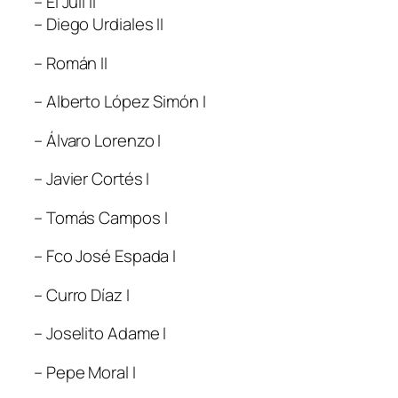
– El Juli II
– Diego Urdiales II
– Román II
– Alberto López Simón I
– Álvaro Lorenzo I
– Javier Cortés I
– Tomás Campos I
– Fco José Espada I
– Curro Díaz I
– Joselito Adame I
– Pepe Moral I