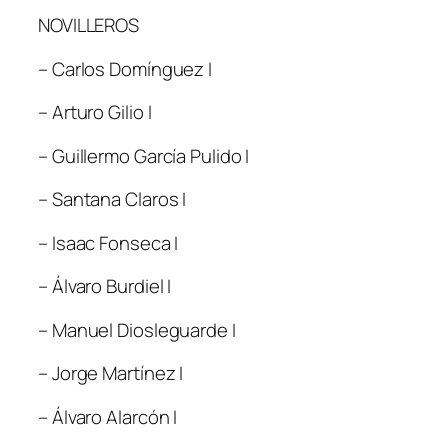
NOVILLEROS
– Carlos Domínguez I
– Arturo Gilio I
– Guillermo García Pulido I
– Santana Claros I
– Isaac Fonseca I
– Álvaro Burdiel I
– Manuel Diosleguarde I
– Jorge Martínez I
– Álvaro Alarcón I