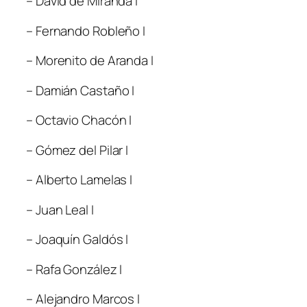
– David de Miranda I
– Fernando Robleño I
– Morenito de Aranda I
– Damián Castaño I
– Octavio Chacón I
– Gómez del Pilar I
– Alberto Lamelas I
– Juan Leal I
– Joaquín Galdós I
– Rafa González I
– Alejandro Marcos I