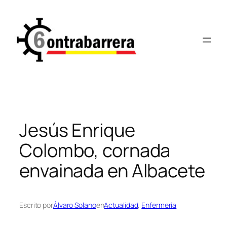
Saltar
al
contenido
Jesús Enrique
Colombo, cornada
envainada en Albacete
Escrito por
Álvaro Solano
en
Actualidad
, 
Enfermería