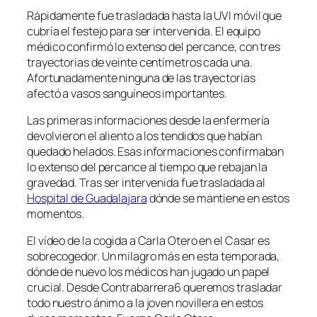
Rápidamente fue trasladada hasta la UVI móvil que
cubría el festejo para ser intervenida. El equipo
médico confirmó lo extenso del percance, con tres
trayectorias de veinte centímetros cada una.
Afortunadamente ninguna de las trayectorias
afectó a vasos sanguíneos importantes.
Las primeras informaciones desde la enfermería
devolvieron el aliento a los tendidos que habían
quedado helados. Esas informaciones confirmaban
lo extenso del percance al tiempo que rebajan la
gravedad. Tras ser intervenida fue trasladada al
Hospital de Guadalajara
dónde se mantiene en estos
momentos.
El vídeo de la cogida a Carla Otero en el Casar es
sobrecogedor. Un milagro más en esta temporada,
dónde de nuevo los médicos han jugado un papel
crucial. Desde Contrabarrera6 queremos trasladar
todo nuestro ánimo a la joven novillera en estos