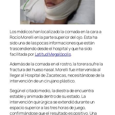
Los médicos han localizado la cornada en la cara a
Rocío Morelli en la parte superior del ojo. Esta ha
sido una de las pocas informaciones que están
trascendiendo desde el hospital y que ha sido
facilitada por
Latitud Megalópolis
.
Además de la cornada en el rostro, la torera sufre la
fractura del hueso nasal. Morelli fue intervenida al
llegar al Hospital de Zacatecas, necesitándose de la
intervención de un cirujano plástico.
Según el citado medio, la diestra de encuentra
estable y animada dentro de su estado. La
intervención quirúrgica se extendió durante un
espacio superior a las tres horas de juego,
confirmándose que el resultado es positivo. Una