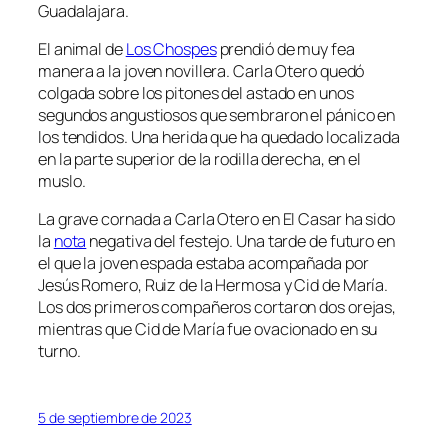
Guadalajara.
El animal de
Los Chospes
prendió de muy fea
manera a la joven novillera. Carla Otero quedó
colgada sobre los pitones del astado en unos
segundos angustiosos que sembraron el pánico en
los tendidos. Una herida que ha quedado localizada
en la parte superior de la rodilla derecha, en el
muslo.
La grave cornada a Carla Otero en El Casar ha sido
la
nota
negativa del festejo. Una tarde de futuro en
el que la joven espada estaba acompañada por
Jesús Romero, Ruiz de la Hermosa y Cid de María.
Los dos primeros compañeros cortaron dos orejas,
mientras que Cid de María fue ovacionado en su
turno.
5 de septiembre de 2023