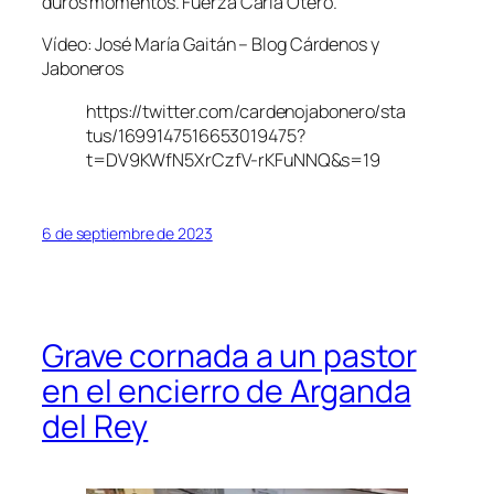
duros momentos. Fuerza Carla Otero.
Vídeo: José María Gaitán – Blog Cárdenos y
Jaboneros
https://twitter.com/cardenojabonero/sta
tus/1699147516653019475?
t=DV9KWfN5XrCzfV-rKFuNNQ&s=19
6 de septiembre de 2023
Grave cornada a un pastor
en el encierro de Arganda
del Rey