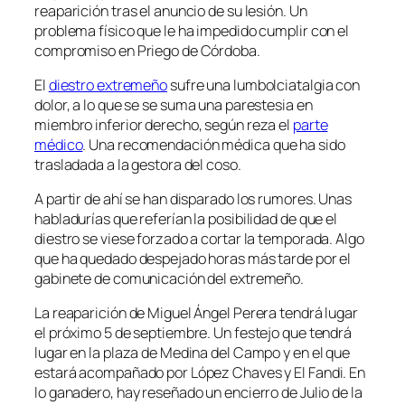
reaparición tras el anuncio de su lesión. Un
problema físico que le ha impedido cumplir con el
compromiso en Priego de Córdoba.
El
diestro extremeño
sufre una lumbolciatalgia con
dolor, a lo que se se suma una parestesia en
miembro inferior derecho, según reza el
parte
médico
. Una recomendación médica que ha sido
trasladada a la gestora del coso.
A partir de ahí se han disparado los rumores. Unas
habladurías que referían la posibilidad de que el
diestro se viese forzado a cortar la temporada. Algo
que ha quedado despejado horas más tarde por el
gabinete de comunicación del extremeño.
La reaparición de Miguel Ángel Perera tendrá lugar
el próximo 5 de septiembre. Un festejo que tendrá
lugar en la plaza de Medina del Campo y en el que
estará acompañado por López Chaves y El Fandi. En
lo ganadero, hay reseñado un encierro de Julio de la