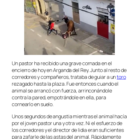
Un pastor ha recibido una grave cornada en el
encierro de hoy en Arganda del Rey. Junto al resto de
corredores y compañeros, trataba de guiar a un
toro
rezagado hasta la plaza. Fue entonces cuando el
animal se arrancó con fuerza, arrinconándole
contra la pared, empotrándole en ella, para
cornearlo en suelo.
Unos segundos de angustia mientras el animal hacía
por el joven pastor una y otra vez. Ni el esfuerzo de
los corredores y el director de lidia eran suficientes
para zafarle de las astas del animal. Rápidamente