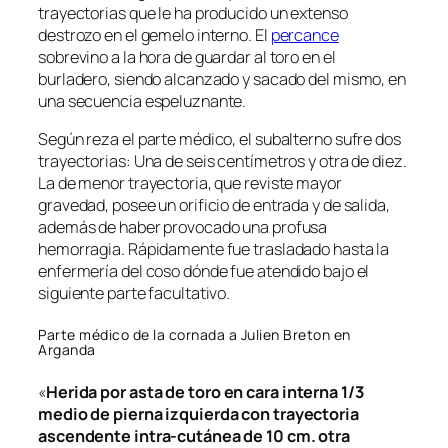
trayectorias que le ha producido un extenso
destrozo en el gemelo interno. El
percance
sobrevino a la hora de guardar al toro en el
burladero, siendo alcanzado y sacado del mismo, en
una secuencia espeluznante.
Según reza el parte médico, el subalterno sufre dos
trayectorias: Una de seis centímetros y otra de diez.
La de menor trayectoria, que reviste mayor
gravedad, posee un orificio de entrada y de salida,
además de haber provocado una profusa
hemorragia. Rápidamente fue trasladado hasta la
enfermería del coso dónde fue atendido bajo el
siguiente parte facultativo.
Parte médico de la cornada a Julien Breton en
Arganda
«
Herida por asta de toro en cara interna 1/3
medio de pierna izquierda con trayectoria
ascendente intra-cutánea de 10 cm. otra