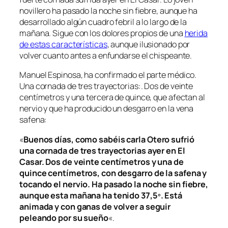
novillero ha pasado la noche sin fiebre, aunque ha
desarrollado algún cuadro febril a lo largo de la
mañana. Sigue con los dolores propios de una
herida
de estas características
, aunque ilusionado por
volver cuanto antes a enfundarse el chispeante.
Manuel Espinosa, ha confirmado el parte médico.
Una cornada de tres trayectorias:. Dos de veinte
centímetros y una tercera de quince, que afectan al
nervio y que ha producido un desgarro en la vena
safena:
«
Buenos días, como sabéis carla Otero sufrió
una cornada de tres trayectorias ayer en El
Casar. Dos de veinte centímetros y una de
quince centímetros, con desgarro de la safena y
tocando el nervio. Ha pasado la noche sin fiebre,
aunque esta mañana ha tenido 37,5º. Está
animada y con ganas de volver a seguir
peleando por su sueño
«.