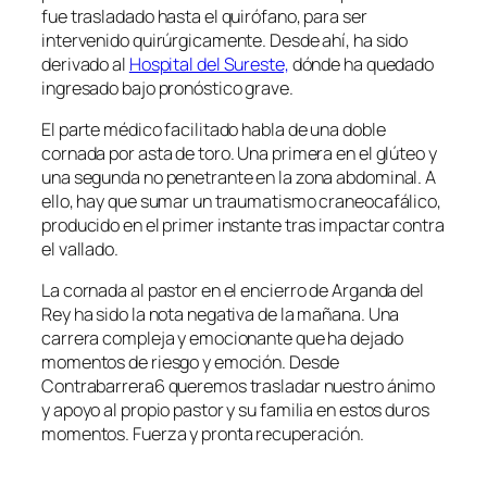
fue trasladado hasta el quirófano, para ser
intervenido quirúrgicamente. Desde ahí, ha sido
derivado al
Hospital del Sureste,
dónde ha quedado
ingresado bajo pronóstico grave.
El parte médico facilitado habla de una doble
cornada por asta de toro. Una primera en el glúteo y
una segunda no penetrante en la zona abdominal. A
ello, hay que sumar un traumatismo craneocafálico,
producido en el primer instante tras impactar contra
el vallado.
La cornada al pastor en el encierro de Arganda del
Rey ha sido la nota negativa de la mañana. Una
carrera compleja y emocionante que ha dejado
momentos de riesgo y emoción. Desde
Contrabarrera6 queremos trasladar nuestro ánimo
y apoyo al propio pastor y su familia en estos duros
momentos. Fuerza y pronta recuperación.