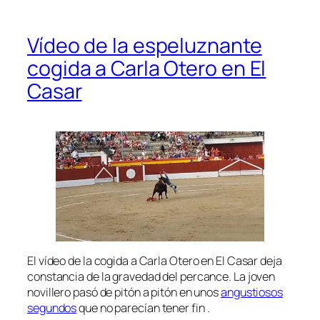
Vídeo de la espeluznante
cogida a Carla Otero en El
Casar
El vídeo de la cogida a Carla Otero en El Casar deja
constancia de la gravedad del percance. La joven
novillero pasó de pitón a pitón en unos
angustiosos
segundos
que no parecían tener fin .