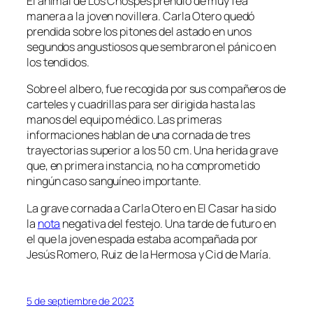
El animal de Los Chospes prendió de muy fea
manera a la joven novillera. Carla Otero quedó
prendida sobre los pitones del astado en unos
segundos angustiosos que sembraron el pánico en
los tendidos.
Sobre el albero, fue recogida por sus compañeros de
carteles y cuadrillas para ser dirigida hasta las
manos del equipo médico. Las primeras
informaciones hablan de una cornada de tres
trayectorias superior a los 50 cm. Una herida grave
que, en primera instancia, no ha comprometido
ningún caso sanguíneo importante.
La grave cornada a Carla Otero en El Casar ha sido
la
nota
negativa del festejo. Una tarde de futuro en
el que la joven espada estaba acompañada por
Jesús Romero, Ruiz de la Hermosa y Cid de María.
5 de septiembre de 2023