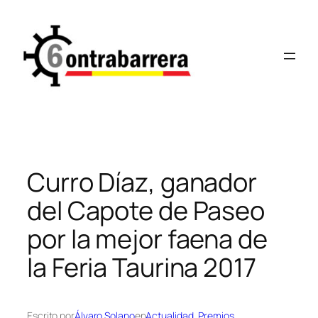
Saltar
al
contenido
Curro Díaz, ganador
del Capote de Paseo
por la mejor faena de
la Feria Taurina 2017
Escrito por
Álvaro Solano
en
Actualidad
, 
Premios