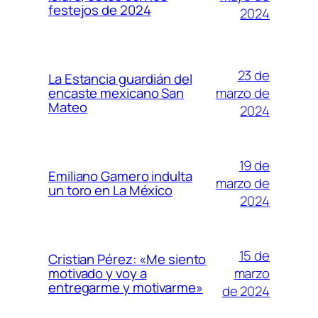
festejos de 2024
2024
23 de
La Estancia guardián del
marzo de
encaste mexicano San
Mateo
2024
19 de
Emiliano Gamero indulta
marzo de
un toro en La México
2024
15 de
Cristian Pérez: «Me siento
marzo
motivado y voy a
entregarme y motivarme»
de 2024