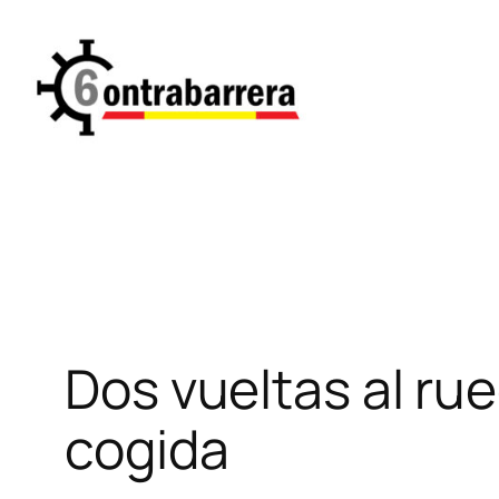
Saltar
al
contenido
Dos vueltas al ru
cogida