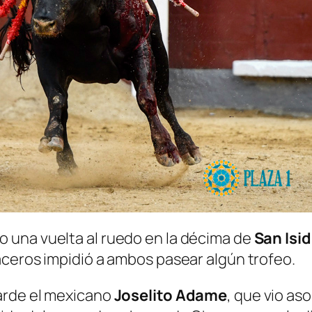
 una vuelta al ruedo en la décima de
San Isi
s aceros impidió a ambos pasear algún trofeo.
arde el mexicano
Joselito Adame
, que vio as