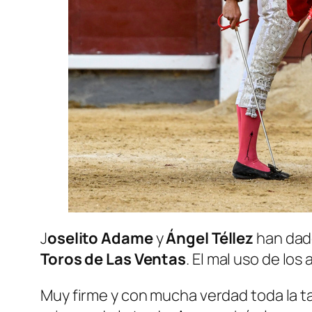
J
oselito Adame
y
Ángel Téllez
han dado
Toros de Las Ventas
. El mal uso de lo
Muy firme y con mucha verdad toda la t