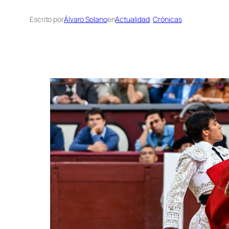
Escrito por
Álvaro Solano
en
Actualidad
, 
Crónicas