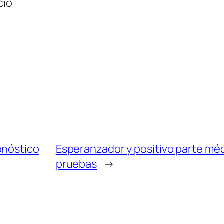
cio
onóstico
Esperanzador y positivo parte méd
pruebas
→