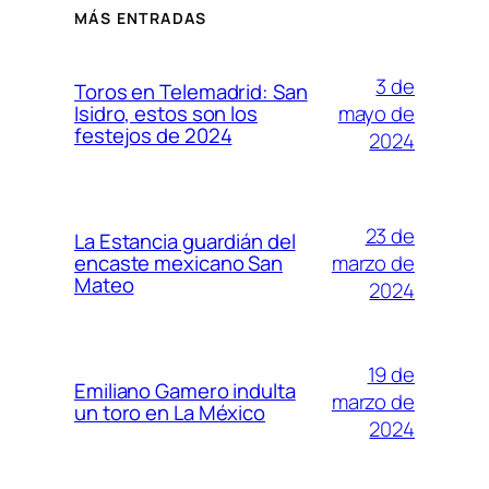
MÁS ENTRADAS
3 de
Toros en Telemadrid: San
mayo de
Isidro, estos son los
festejos de 2024
2024
23 de
La Estancia guardián del
marzo de
encaste mexicano San
Mateo
2024
19 de
Emiliano Gamero indulta
marzo de
un toro en La México
2024