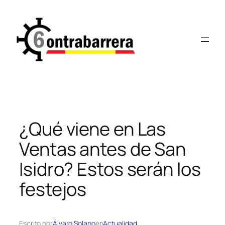
Saltar
al
contenido
¿Qué viene en Las
Ventas antes de San
Isidro? Estos serán los
festejos
Escrito por
Álvaro Solano
en
Actualidad