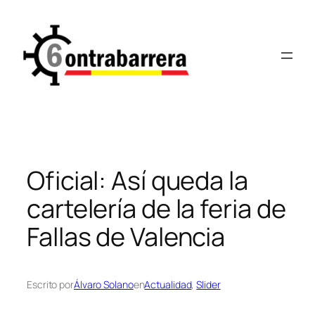
Saltar
al
contenido
Oficial: Así queda la
cartelería de la feria de
Fallas de Valencia
Escrito por
Álvaro Solano
en
Actualidad
, 
Slider