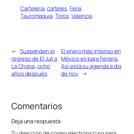
Cartelería
carteles
Feria
Tauromaquia
Toros
Valencia
←
Suspenden el
El enero más intenso en
regreso de El Juli a
México es para Ferrera.
La Chona, ocho
Así está su agenda a día
años después
de hoy
→
Comentarios
Deja una respuesta
Tu dirección de correo electrónico no será