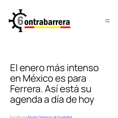
Saltar
al
contenido
El enero más intenso
en México es para
Ferrera. Así está su
agenda a día de hoy
Escrito por
Álvaro Solano
en
Actualidad