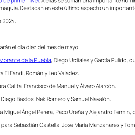
 de primer nivel
. A ellas se suman una importante nóm
omaquia. Destacan en este último aspecto un important
o 2024.
carán el día diez del mes de mayo.
Morante de la Puebla
, Diego Urdiales y García Pulido, q
 El Fandi, Román y Leo Valadez.
ra Calita, Francisco de Manuel y Álvaro Alarcón.
a Diego Bastos, Nek Romero y Samuel Navalón.
ra Miguel Ángel Perera, Paco Ureña y Alejandro Fermín, q
o para Sebastián Castella, José María Manzanares y Tom