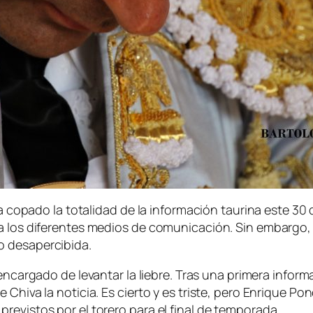
 ha copado la totalidad de la información taurina este 3
a los diferentes medios de comunicación. Sin embargo, a
o desapercibida.
 encargado de levantar la liebre. Tras una primera infor
Chiva la noticia. Es cierto y es triste, pero Enrique Po
revistos por el torero para el final de temporada.