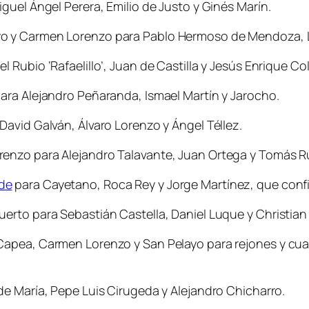
guel Ángel Perera, Emilio de Justo y Ginés Marín.
ayo y Carmen Lorenzo para Pablo Hermoso de Mendoza, 
l Rubio ‘Rafaelillo’, Juan de Castilla y Jesús Enrique C
ara Alejandro Peñaranda, Ismael Martín y Jarocho.
David Galván, Álvaro Lorenzo y Ángel Téllez.
orenzo para Alejandro Talavante, Juan Ortega y Tomás R
de
para Cayetano, Roca Rey y Jorge Martínez, que confi
erto para Sebastián Castella, Daniel Luque y Christian 
Capea, Carmen Lorenzo y San Pelayo para rejones y cuatr
 de María, Pepe Luis Cirugeda y Alejandro Chicharro.