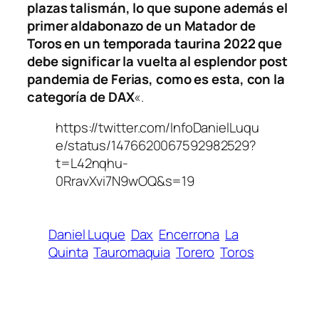
plazas talismán, lo que supone además el
primer aldabonazo de un Matador de
Toros en un temporada taurina 2022 que
debe significar la vuelta al esplendor post
pandemia de Ferias, como es esta, con la
categoría de DAX
«.
https://twitter.com/InfoDanielLuqu
e/status/1476620067592982529?
t=L42nqhu-
0RravXvi7N9wOQ&s=19
Daniel Luque
Dax
Encerrona
La
Quinta
Tauromaquia
Torero
Toros