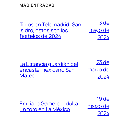
MÁS ENTRADAS
3 de
Toros en Telemadrid: San
mayo de
Isidro, estos son los
festejos de 2024
2024
23 de
La Estancia guardián del
marzo de
encaste mexicano San
Mateo
2024
19 de
Emiliano Gamero indulta
marzo de
un toro en La México
2024