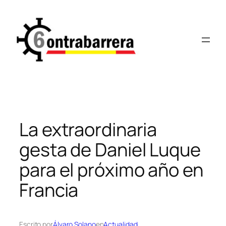
Saltar
al
contenido
La extraordinaria
gesta de Daniel Luque
para el próximo año en
Francia
Escrito por
Álvaro Solano
en
Actualidad