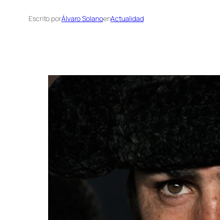
Escrito por
Álvaro Solano
en
Actualidad