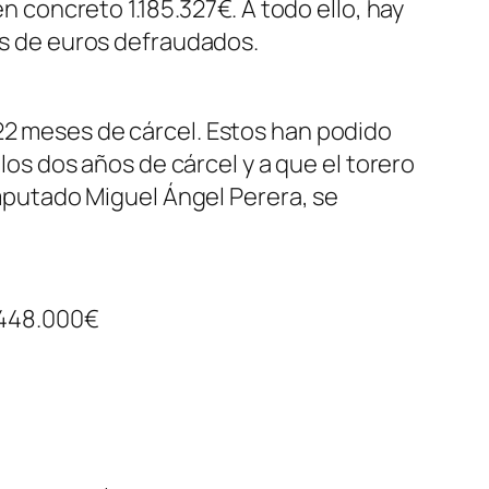
en concreto 1.185.327€. A todo ello, hay
nes de euros defraudados.
22 meses de cárcel. Estos han podido
 los dos años de cárcel y a que el torero
 imputado Miguel Ángel Perera, se
e 448.000€