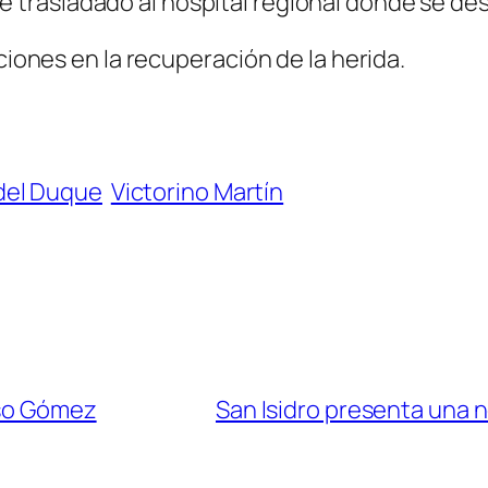
 trasladado al hospital regional dónde se des
aciones en la recuperación de la herida.
del Duque
Victorino Martín
nso Gómez
San Isidro presenta una 