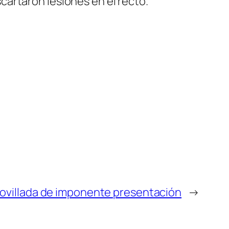
cartaron lesiones en el recto.
novillada de imponente presentación
→