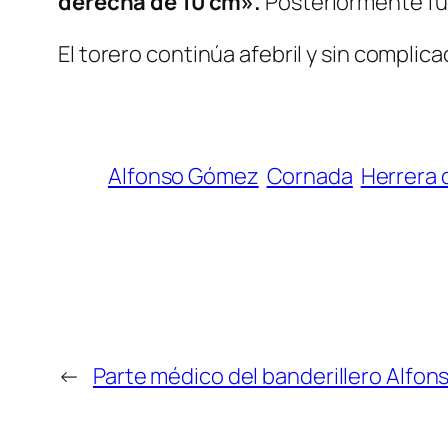
derecha de 10 cm».
Posteriormente fue
El torero continúa afebril y sin complic
Alfonso Gómez
Cornada
Herrera 
←
Parte médico del banderillero Alfo