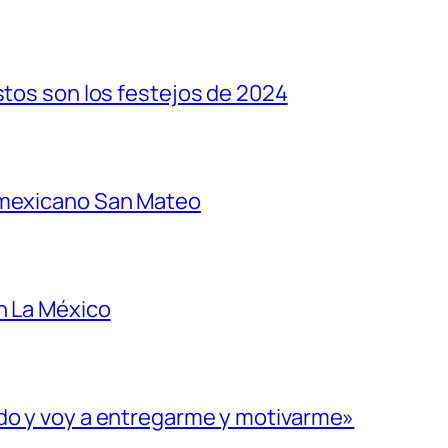
stos son los festejos de 2024
 mexicano San Mateo
n La México
ado y voy a entregarme y motivarme»