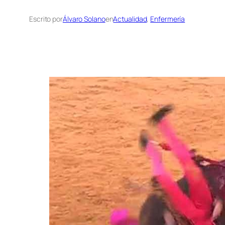
Escrito por
Álvaro Solano
en
Actualidad
, 
Enfermería