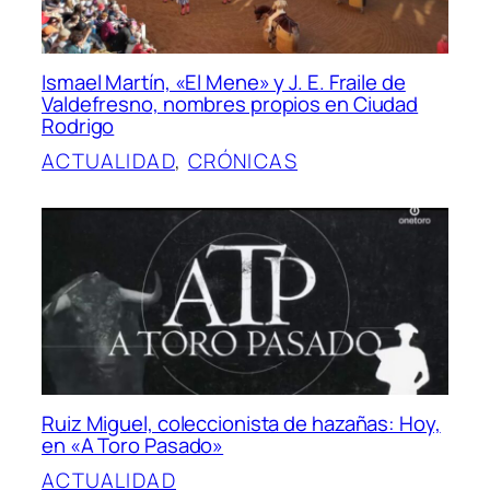
Ismael Martín, «El Mene» y J. E. Fraile de
Valdefresno, nombres propios en Ciudad
Rodrigo
ACTUALIDAD
, 
CRÓNICAS
Ruiz Miguel, coleccionista de hazañas: Hoy,
en «A Toro Pasado»
ACTUALIDAD