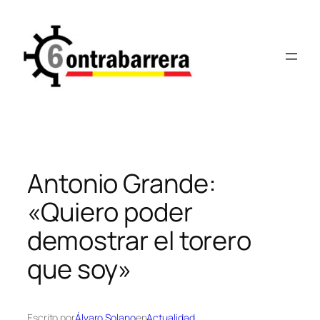
Saltar
al
contenido
Antonio Grande:
«Quiero poder
demostrar el torero
que soy»
Escrito por
Álvaro Solano
en
Actualidad