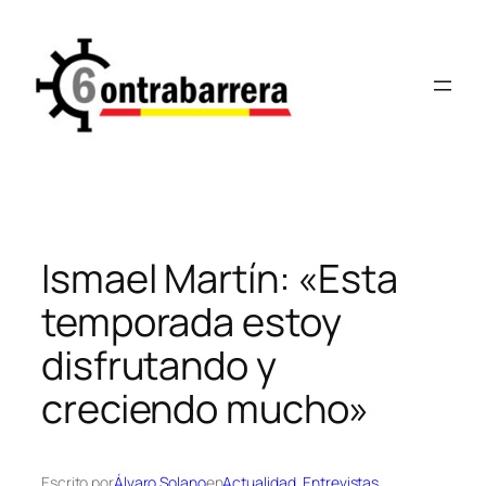
Saltar
al
contenido
Ismael Martín: «Esta
temporada estoy
disfrutando y
creciendo mucho»
Escrito por
Álvaro Solano
en
Actualidad
, 
Entrevistas