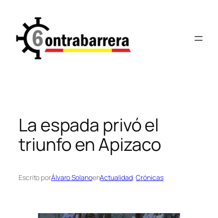
Saltar
al
contenido
La espada privó el
triunfo en Apizaco
Escrito por
Álvaro Solano
en
Actualidad
, 
Crónicas