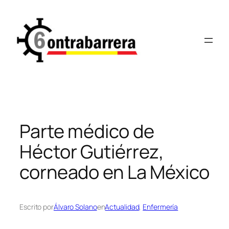
Saltar
al
contenido
Parte médico de
Héctor Gutiérrez,
corneado en La México
Escrito por
Álvaro Solano
en
Actualidad
, 
Enfermería