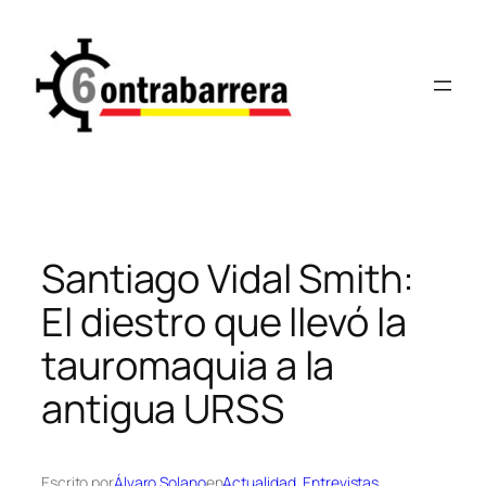
Saltar
al
contenido
Santiago Vidal Smith:
El diestro que llevó la
tauromaquia a la
antigua URSS
Escrito por
Álvaro Solano
en
Actualidad
, 
Entrevistas