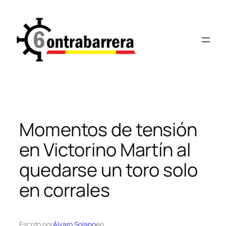
Saltar
al
contenido
Momentos de tensión
en Victorino Martín al
quedarse un toro solo
en corrales
Escrito por
Álvaro Solano
en