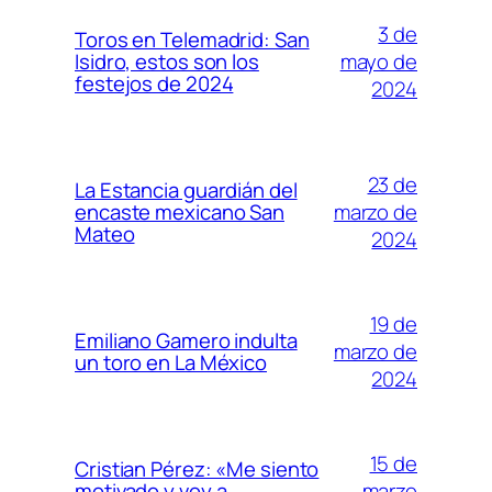
3 de
Toros en Telemadrid: San
mayo de
Isidro, estos son los
festejos de 2024
2024
23 de
La Estancia guardián del
marzo de
encaste mexicano San
Mateo
2024
19 de
Emiliano Gamero indulta
marzo de
un toro en La México
2024
15 de
Cristian Pérez: «Me siento
marzo
motivado y voy a