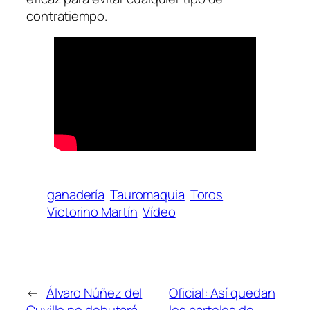
contratiempo.
ganadería
Tauromaquia
Toros
Victorino Martín
Vídeo
←
Álvaro Núñez del
Oficial: Así quedan