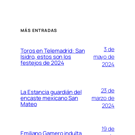
MÁS ENTRADAS
3 de
Toros en Telemadrid: San
mayo de
Isidro, estos son los
festejos de 2024
2024
23 de
La Estancia guardián del
marzo de
encaste mexicano San
Mateo
2024
19 de
Emiliano Gamero indulta