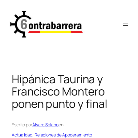
Saltar
al
contenido
Hipánica Taurina y
Francisco Montero
ponen punto y final
Escrito por
Álvaro Solano
en
Actualidad
, 
Relaciones de Apoderamiento