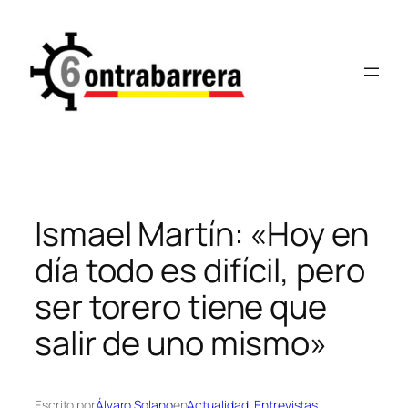
Saltar
al
contenido
Ismael Martín: «Hoy en
día todo es difícil, pero
ser torero tiene que
salir de uno mismo»
Escrito por
Álvaro Solano
en
Actualidad
, 
Entrevistas