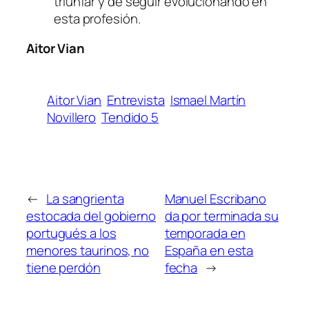
triunfar y de seguir evolucionando en
esta profesión.
Aitor Vian
Aitor Vian
Entrevista
Ismael Martín
Novillero
Tendido 5
←
La sangrienta
Manuel Escribano
estocada del gobierno
da por terminada su
portugués a los
temporada en
menores taurinos, no
España en esta
tiene perdón
fecha
→