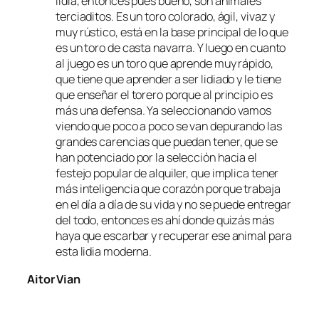
lidia, entonces pues bueno, son animales
terciaditos. Es un toro colorado, ágil, vivaz y
muy rústico, está en la base principal de lo que
es un toro de casta navarra. Y luego en cuanto
al juego es un toro que aprende muy rápido,
que tiene que aprender a ser lidiado y le tiene
que enseñar el torero porque al principio es
más una defensa. Ya seleccionando vamos
viendo que poco a poco se van depurando las
grandes carencias que puedan tener, que se
han potenciado por la selección hacia el
festejo popular de alquiler, que implica tener
más inteligencia que corazón porque trabaja
en el día a día de su vida y no se puede entregar
del todo, entonces es ahí donde quizás más
haya que escarbar y recuperar ese animal para
esta lidia moderna.
Aitor Vian