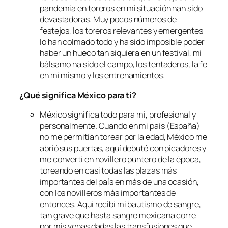
pandemia en toreros en mi situación han sido
devastadoras. Muy pocos números de
festejos, los toreros relevantes y emergentes
lo han colmado todo y ha sido imposible poder
haber un hueco tan siquiera en un festival, mi
bálsamo ha sido el campo, los tentaderos, la fe
en mí mismo y los entrenamientos.
¿Qué significa México para ti?
México significa todo para mi, profesional y
personalmente. Cuando en mi país (España)
no me permitían torear por la edad, México me
abrió sus puertas, aquí debuté con picadores y
me convertí en novillero puntero de la época,
toreando en casi todas las plazas más
importantes del país en más de una ocasión,
con los novilleros más importantes de
entonces. Aquí recibí mi bautismo de sangre,
tan grave que hasta sangre mexicana corre
por mis venas dadas las transfusiones que