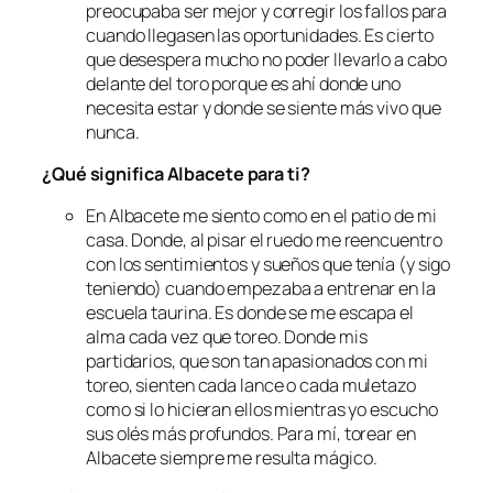
preocupaba ser mejor y corregir los fallos para
cuando llegasen las oportunidades. Es cierto
que desespera mucho no poder llevarlo a cabo
delante del toro porque es ahí donde uno
necesita estar y donde se siente más vivo que
nunca.
¿Qué significa Albacete para ti?
En Albacete me siento como en el patio de mi
casa. Donde, al pisar el ruedo me reencuentro
con los sentimientos y sueños que tenía (y sigo
teniendo) cuando empezaba a entrenar en la
escuela taurina. Es donde se me escapa el
alma cada vez que toreo. Donde mis
partidarios, que son tan apasionados con mi
toreo, sienten cada lance o cada muletazo
como si lo hicieran ellos mientras yo escucho
sus olés más profundos. Para mí, torear en
Albacete siempre me resulta mágico.