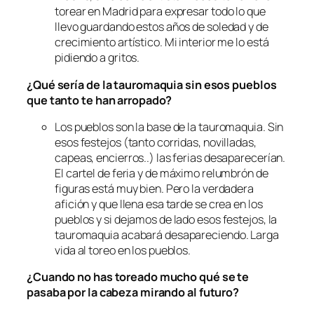
torear en Madrid para expresar todo lo que
llevo guardando estos años de soledad y de
crecimiento artístico. Mi interior me lo está
pidiendo a gritos.
¿Qué sería de la tauromaquia sin esos pueblos
que tanto te han arropado?
Los pueblos son la base de la tauromaquia. Sin
esos festejos (tanto corridas, novilladas,
capeas, encierros..) las ferias desaparecerían.
El cartel de feria y de máximo relumbrón de
figuras está muy bien. Pero la verdadera
afición y que llena esa tarde se crea en los
pueblos y si dejamos de lado esos festejos, la
tauromaquia acabará desapareciendo. Larga
vida al toreo en los pueblos.
¿Cuando no has toreado mucho qué se te
pasaba por la cabeza mirando al futuro?