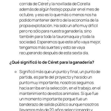
corrida de Céret y la novillada de Corella
además de algún festejo popular en el mes de
octubre, y eso es lo que más o menos nos ha
podido mantener dentro de la economía de la
propia explotación. Ha sido un año muy difícil
pero no sólo para nuestra ganadería, sino
también para toda la tauromaquia y toda la
sociedad. Esperemos que este año vaya mejor,
tengamos más suertes y esto se vaya
recuperando después de esta sexta ola.
¿Qué significó lo de Céret para la ganadería?
Significó más que un punto y final, un punto de
partida, es parte del proyecto y ha sido un
punto muy importante, nosotros seguimos
hacia arriba en la selección, en el trabajo, en el
mantenimiento de estos animales. Sí que fue
un momento importante porque fue un
banderazo de salida público aunque nosotros
llevamos más de 20 años seleccionando y