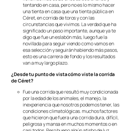
tentando en casa, pero no es lo mismo hacer
una tienta en casa que una tienta pública en
Céret, en corrida de toros y con las
circunstancias que vivimos. La verdad que ha
significado un paso importante, aunque ya te
digo que fue un eslabón más, luego fue la
novillada para seguir viendo como vamos en
esa selección y seguirán habiendo más pasos,
esto es una carrera de fondo y los resultados
van a muy largo plazo.
¿Desde tu punto de vista cómo viste la corrida
de Céret?
Fue una corrida que resultó muy condicionada
por la edad de los animales, el manejo, la
inexperiencia que nosotros podemos tener, las
condiciones climatológicas. muchos factores
que hicieron que fuera una corrida dura, difícil,
peligrosa y mansa en muchos momentos o en
casi todos. Pero bueno algún atisbo de luz