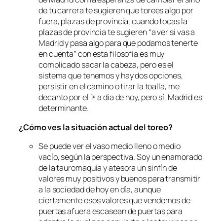
de tu carrera te sugieren que torees algo por
fuera, plazas de provincia, cuando tocas la
plazas de provincia te sugieren “a ver si vas a
Madrid y pasa algo para que podamos tenerte
en cuenta” con esta filosofía es muy
complicado sacar la cabeza, pero es el
sistema que tenemos y hay dos opciones,
persistir en el camino o tirar la toalla, me
decanto por el 1º a día de hoy, pero sí, Madrid es
determinante.
¿Cómo ves la situación actual del toreo?
Se puede ver el vaso medio lleno o medio
vacío, según la perspectiva. Soy un enamorado
de la tauromaquia y atesora un sinfín de
valores muy positivos y buenos para transmitir
a la sociedad de hoy en día, aunque
ciertamente esos valores que vendemos de
puertas afuera escasean de puertas para