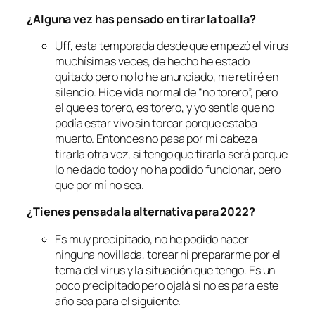
¿Alguna vez has pensado en tirar la toalla?
Uff, esta temporada desde que empezó el virus
muchísimas veces, de hecho he estado
quitado pero no lo he anunciado, me retiré en
silencio. Hice vida normal de “no torero”, pero
el que es torero, es torero, y yo sentía que no
podía estar vivo sin torear porque estaba
muerto. Entonces no pasa por mi cabeza
tirarla otra vez, si tengo que tirarla será porque
lo he dado todo y no ha podido funcionar, pero
que por mí no sea.
¿Tienes pensada la alternativa para 2022?
Es muy precipitado, no he podido hacer
ninguna novillada, torear ni prepararme por el
tema del virus y la situación que tengo. Es un
poco precipitado pero ojalá si no es para este
año sea para el siguiente.