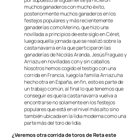
por supuesto antiguamente ya hicieron
muchos ganaderos con mucho éxito,
posteriormente muchos ganaderos en los
festejos populares y más recientemente
ganaderías como Merino, que hizo una
novillada a principios de este siglo en Céret,
luego aquella jornada que se realizó sobre la
casta navarra en la que participaron las
ganaderías de Nicolás Aranda, Jesús Fraguas y
Arriazu en novilladas con y sin caballos.
Nosotros hemos cogido el testigo con una
corrida en Francia, luego la familia Arriazu ha
hecho otra en España, en fin, esto es parte de
un trabajo común, al final lo que tenemos que
conseguir es que la casta navarra vuelva a
encontrarse no solamente en los festejos
populares que está en el nivel más alto sino
también ubicada en la lidia moderna como una
parte más del toro de lidia.
¿Veremos otra corrida de toros de Reta este