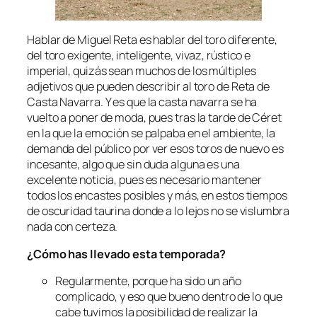
Hablar de Miguel Reta es hablar del toro diferente,
del toro exigente, inteligente, vivaz, rústico e
imperial, quizás sean muchos de los múltiples
adjetivos que pueden describir al toro de Reta de
Casta Navarra. Y es que la casta navarra se ha
vuelto a poner de moda, pues tras la tarde de Céret
en la que la emoción se palpaba en el ambiente, la
demanda del público por ver esos toros de nuevo es
incesante, algo que sin duda alguna es una
excelente noticia, pues es necesario mantener
todos los encastes posibles y más, en estos tiempos
de oscuridad taurina donde a lo lejos no se vislumbra
nada con certeza.
¿Cómo has llevado esta temporada?
Regularmente, porque ha sido un año
complicado, y eso que bueno dentro de lo que
cabe tuvimos la posibilidad de realizar la