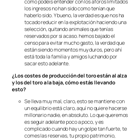
como podéis entender con los aforos limitados
los ingresos no han sido como tenían que
haberlo sido. Y bueno, la verdad es que nos ha
tocado reducir en la explotación haciendo una
selección, quitando animales que tenías
reservados por si acaso. hemos bajado el
censo para evitar mucho gasto, la verdad que
están siendo momentos muy duros, pero ahí
está toda la familia y amigos luchando por
sacar esto adelante.
¿Los costes de producción del toro están al alza
y los del toro a la baja, cómo estás llevando
esto?
Se lleva muy mal, claro, esto se mantiene con
un equilibrio está claro, aquí no quiere hacerse
millonario nadie, en absoluto. Lo que queremos
es seguir adelante poco a poco, y es
complicado cuando hay un golpe tan fuerte, te
comes las reservas, tu propio patrimonio,