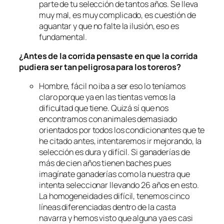
parte de tu selección de tantos años. Se lleva
muy mal, es muy complicado, es cuestión de
aguantar y que no falte la ilusión, eso es
fundamental.
¿Antes de la corrida pensaste en que la corrida
pudiera ser tan peligrosa para los toreros?
Hombre, fácil no iba a ser eso lo teníamos
claro porque ya en las tientas vemos la
dificultad que tiene. Quizá sí que nos
encontramos con animales demasiado
orientados por todos los condicionantes que te
he citado antes, intentaremos ir mejorando, la
selección es dura y difícil. Si ganaderías de
más de cien años tienen baches pues
imagínate ganaderías como la nuestra que
intenta seleccionar llevando 26 años en esto.
La homogeneidad es difícil, tenemos cinco
líneas diferenciadas dentro de la casta
navarra y hemos visto que alguna ya es casi