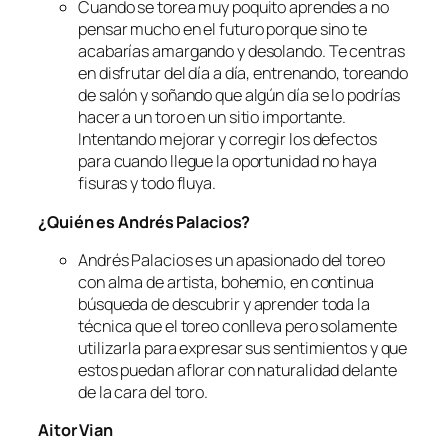
Cuando se torea muy poquito aprendes a no
pensar mucho en el futuro porque sino te
acabarías amargando y desolando. Te centras
en disfrutar del día a día, entrenando, toreando
de salón y soñando que algún día se lo podrías
hacer a un toro en un sitio importante.
Intentando mejorar y corregir los defectos
para cuando llegue la oportunidad no haya
fisuras y todo fluya.
¿Quién es Andrés Palacios?
Andrés Palacios es un apasionado del toreo
con alma de artista, bohemio, en continua
búsqueda de descubrir y aprender toda la
técnica que el toreo conlleva pero solamente
utilizarla para expresar sus sentimientos y que
estos puedan aflorar con naturalidad delante
de la cara del toro.
Aitor Vian