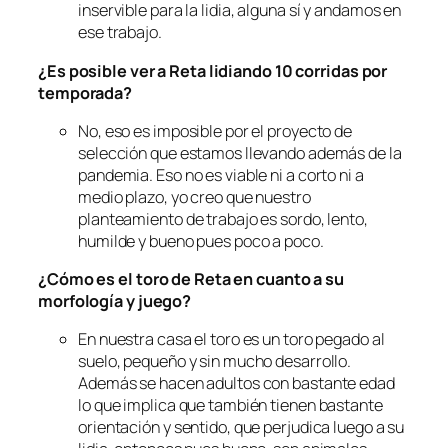
inservible para la lidia, alguna sí y andamos en
ese trabajo.
¿Es posible ver a Reta lidiando 10 corridas por
temporada?
No, eso es imposible por el proyecto de
selección que estamos llevando además de la
pandemia. Eso no es viable ni a corto ni a
medio plazo, yo creo que nuestro
planteamiento de trabajo es sordo, lento,
humilde y bueno pues poco a poco.
¿Cómo es el toro de Reta en cuanto a su
morfología y juego?
En nuestra casa el toro es un toro pegado al
suelo, pequeño y sin mucho desarrollo.
Además se hacen adultos con bastante edad
lo que implica que también tienen bastante
orientación y sentido, que perjudica luego a su