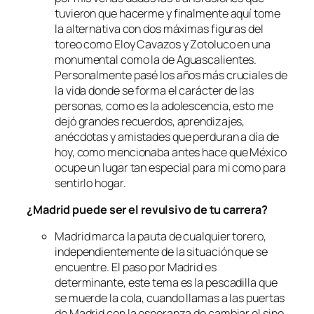
tuvieron que hacerme y finalmente aquí tome
la alternativa con dos máximas figuras del
toreo como Eloy Cavazos y Zotoluco en una
monumental como la de Aguascalientes.
Personalmente pasé los años más cruciales de
la vida donde se forma el carácter de las
personas, como es la adolescencia, esto me
dejó grandes recuerdos, aprendizajes,
anécdotas y amistades que perduran a día de
hoy, como mencionaba antes hace que México
ocupe un lugar tan especial para mi como para
sentirlo hogar.
¿Madrid puede ser el revulsivo de tu carrera?
Madrid marca la pauta de cualquier torero,
independientemente de la situación que se
encuentre. El paso por Madrid es
determinante, este tema es la pescadilla que
se muerde la cola, cuando llamas a las puertas
de Madrid con la esperanza de cambiar el sino