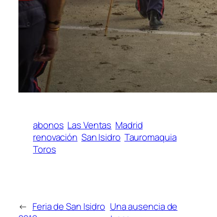
abonos
Las Ventas
Madrid
renovación
San Isidro
Tauromaquia
Toros
←
Feria de San Isidro
Una ausencia de