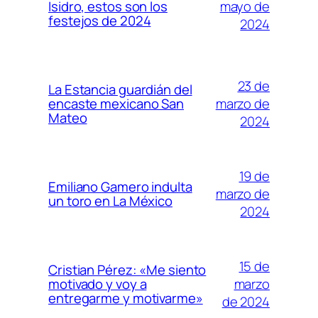
mayo de
Isidro, estos son los
festejos de 2024
2024
23 de
La Estancia guardián del
marzo de
encaste mexicano San
Mateo
2024
19 de
Emiliano Gamero indulta
marzo de
un toro en La México
2024
15 de
Cristian Pérez: «Me siento
marzo
motivado y voy a
entregarme y motivarme»
de 2024