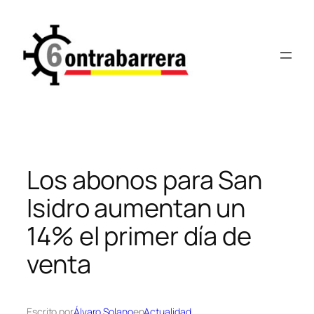
Saltar
al
contenido
Los abonos para San
Isidro aumentan un
14% el primer día de
venta
Escrito por
Álvaro Solano
en
Actualidad