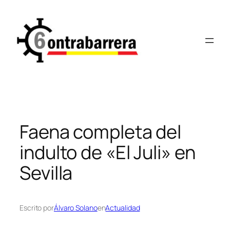
Saltar
al
contenido
Faena completa del
indulto de «El Juli» en
Sevilla
Escrito por
Álvaro Solano
en
Actualidad