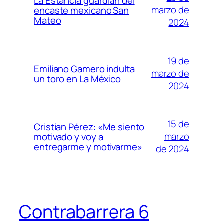
La Estancia guardián del
marzo de
encaste mexicano San
Mateo
2024
19 de
Emiliano Gamero indulta
marzo de
un toro en La México
2024
15 de
Cristian Pérez: «Me siento
marzo
motivado y voy a
entregarme y motivarme»
de 2024
Contrabarrera 6