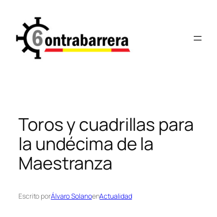
Saltar
al
contenido
Toros y cuadrillas para
la undécima de la
Maestranza
Escrito por
Álvaro Solano
en
Actualidad