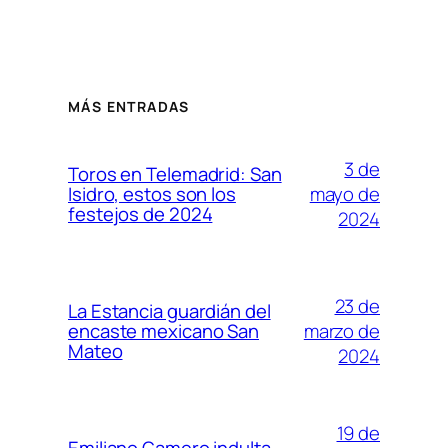
MÁS ENTRADAS
3 de
Toros en Telemadrid: San
mayo de
Isidro, estos son los
festejos de 2024
2024
23 de
La Estancia guardián del
marzo de
encaste mexicano San
Mateo
2024
19 de