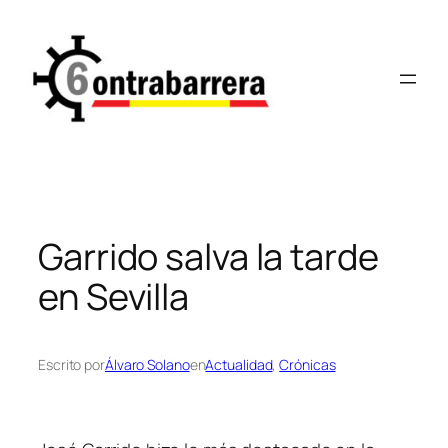
Saltar
al
contenido
Garrido salva la tarde
en Sevilla
Escrito por
Álvaro Solano
en
Actualidad
, 
Crónicas