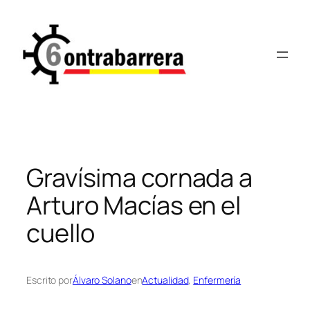
Saltar
al
contenido
Gravísima cornada a
Arturo Macías en el
cuello
Escrito por
Álvaro Solano
en
Actualidad
, 
Enfermería