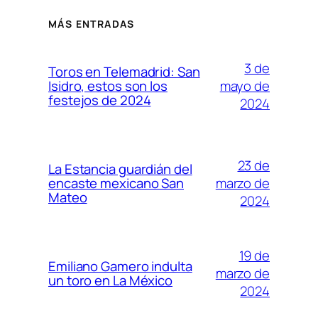
MÁS ENTRADAS
3 de
Toros en Telemadrid: San
mayo de
Isidro, estos son los
festejos de 2024
2024
23 de
La Estancia guardián del
marzo de
encaste mexicano San
Mateo
2024
19 de
Emiliano Gamero indulta
marzo de
un toro en La México
2024