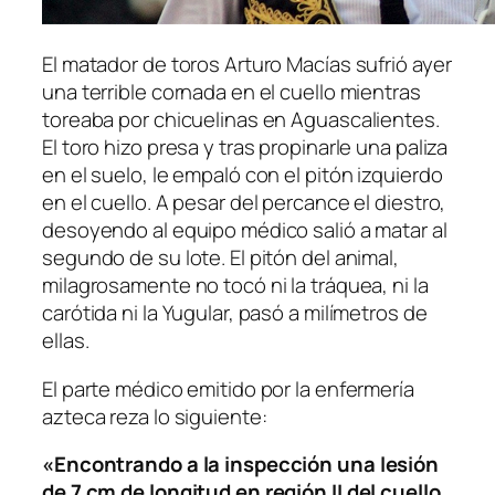
El matador de toros Arturo Macías sufrió ayer
una terrible cornada en el cuello mientras
toreaba por chicuelinas en Aguascalientes.
El toro hizo presa y tras propinarle una paliza
en el suelo, le empaló con el pitón izquierdo
en el cuello. A pesar del percance el diestro,
desoyendo al equipo médico salió a matar al
segundo de su lote. El pitón del animal,
milagrosamente no tocó ni la tráquea, ni la
carótida ni la Yugular, pasó a milímetros de
ellas.
El parte médico emitido por la enfermería
azteca reza lo siguiente:
«Encontrando a la inspección una lesión
de 7 cm de longitud en región II del cuello