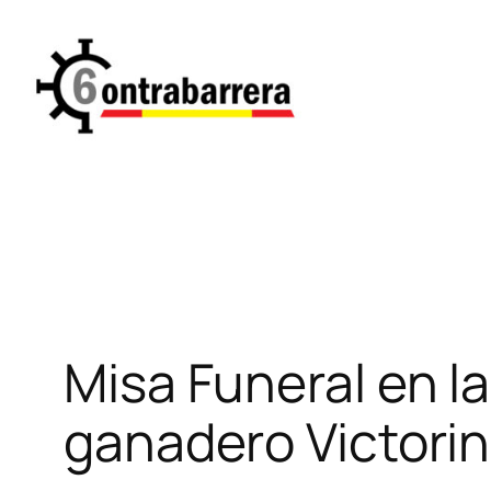
Saltar
al
contenido
Misa Funeral en la
ganadero Victori