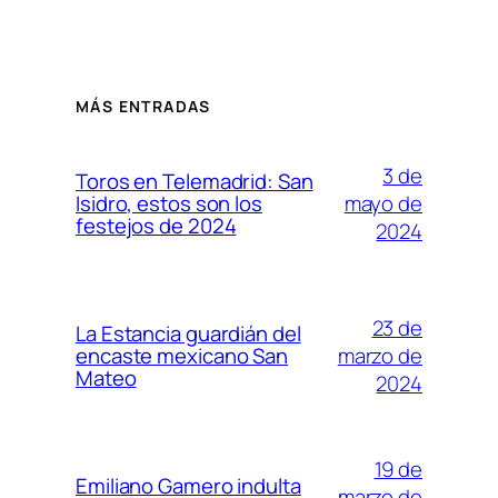
MÁS ENTRADAS
3 de
Toros en Telemadrid: San
mayo de
Isidro, estos son los
festejos de 2024
2024
23 de
La Estancia guardián del
marzo de
encaste mexicano San
Mateo
2024
19 de
Emiliano Gamero indulta
marzo de