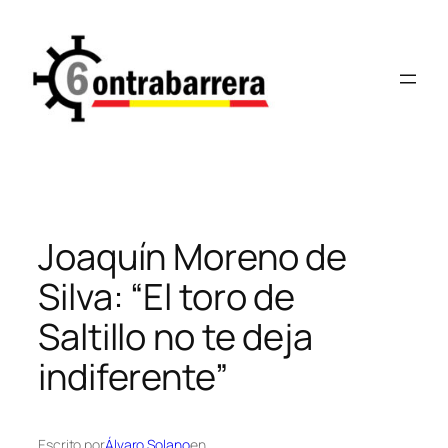
Saltar
al
contenido
Joaquín Moreno de
Silva: “El toro de
Saltillo no te deja
indiferente”
Escrito por
Álvaro Solano
en