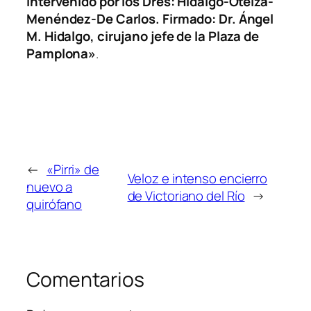
Intervenido por los Dres: Hidalgo-Oteiza-
Menéndez-De Carlos. Firmado: Dr. Ángel
M. Hidalgo, cirujano jefe de la Plaza de
Pamplona»
.
←
«Pirri» de
Veloz e intenso encierro
nuevo a
de Victoriano del Río
→
quirófano
Comentarios