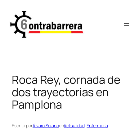
Saltar
al
contenido
Roca Rey, cornada de
dos trayectorias en
Pamplona
Escrito por
Álvaro Solano
en
Actualidad
, 
Enfermería