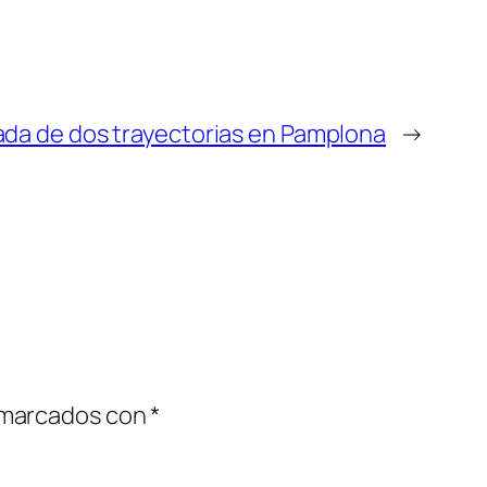
ada de dos trayectorias en Pamplona
→
 marcados con
*