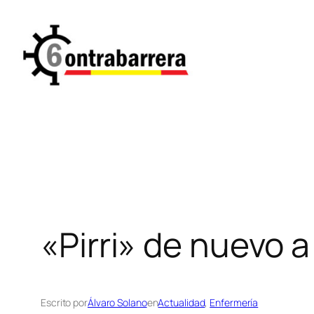
Saltar
al
contenido
«Pirri» de nuevo a
Escrito por
Álvaro Solano
en
Actualidad
, 
Enfermería