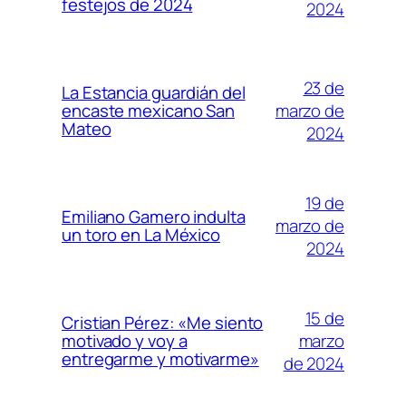
festejos de 2024
2024
23 de
La Estancia guardián del
marzo de
encaste mexicano San
Mateo
2024
19 de
Emiliano Gamero indulta
marzo de
un toro en La México
2024
15 de
Cristian Pérez: «Me siento
marzo
motivado y voy a
entregarme y motivarme»
de 2024