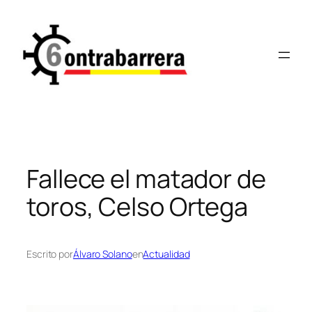
Saltar
al
contenido
Fallece el matador de
toros, Celso Ortega
Escrito por
Álvaro Solano
en
Actualidad