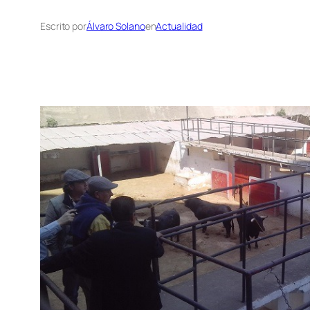
Escrito por
Álvaro Solano
en
Actualidad