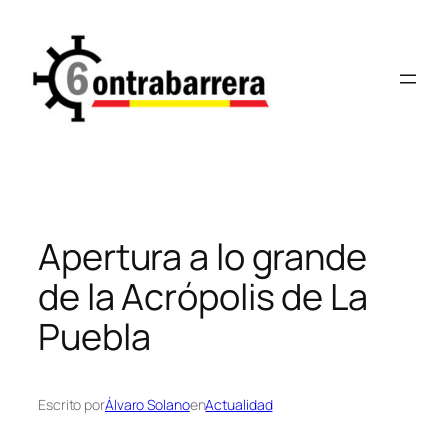
Saltar
al
contenido
Apertura a lo grande
de la Acrópolis de La
Puebla
Escrito por
Álvaro Solano
en
Actualidad