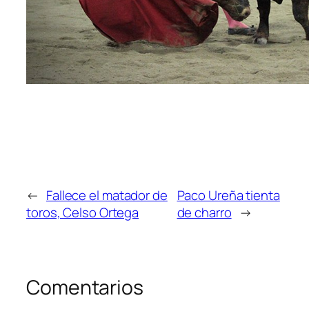
←
Fallece el matador de
Paco Ureña tienta
toros, Celso Ortega
de charro
→
Comentarios