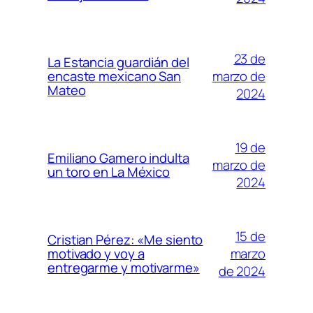
23 de
La Estancia guardián del
marzo de
encaste mexicano San
Mateo
2024
19 de
Emiliano Gamero indulta
marzo de
un toro en La México
2024
15 de
Cristian Pérez: «Me siento
marzo
motivado y voy a
entregarme y motivarme»
de 2024