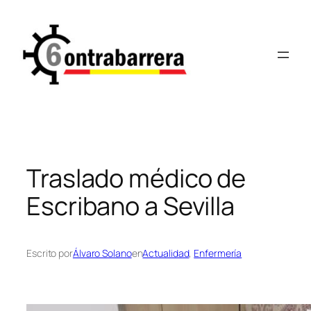
Saltar
al
contenido
Traslado médico de
Escribano a Sevilla
Escrito por
Álvaro Solano
en
Actualidad
, 
Enfermería