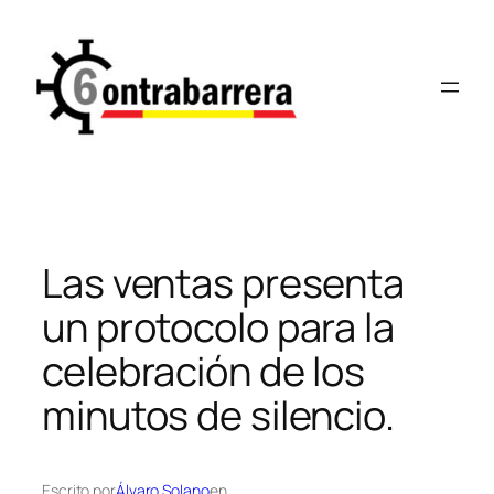
Saltar
al
contenido
Las ventas presenta
un protocolo para la
celebración de los
minutos de silencio.
Escrito por
Álvaro Solano
en