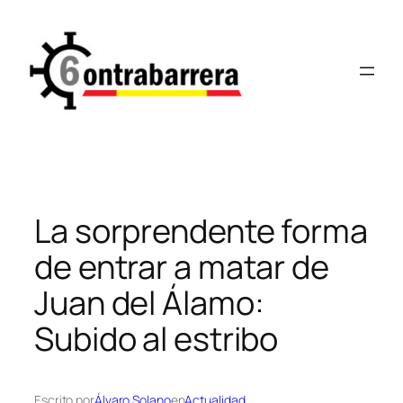
Saltar
al
contenido
La sorprendente forma
de entrar a matar de
Juan del Álamo:
Subido al estribo
Escrito por
Álvaro Solano
en
Actualidad