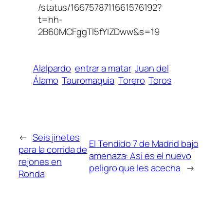
/status/1667578711661576192?
t=hh-
2B60MCFggTl5fYIZDww&s=19
Alalpardo
entrar a matar
Juan del
Álamo
Tauromaquia
Torero
Toros
←
Seis jinetes
El Tendido 7 de Madrid bajo
para la corrida de
amenaza: Así es el nuevo
rejones en
peligro que les acecha
→
Ronda