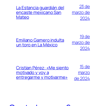
23 de
La Estancia guardián del
marzo de
encaste mexicano San
Mateo
2024
19 de
Emiliano Gamero indulta
marzo de
un toro en La México
2024
15 de
Cristian Pérez: «Me siento
marzo
motivado y voy a
entregarme y motivarme»
de 2024