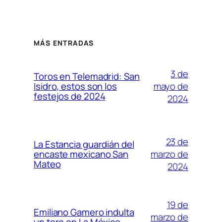
MÁS ENTRADAS
3 de
Toros en Telemadrid: San
mayo de
Isidro, estos son los
festejos de 2024
2024
23 de
La Estancia guardián del
marzo de
encaste mexicano San
Mateo
2024
19 de
Emiliano Gamero indulta
marzo de