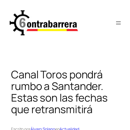
Saltar
al
contenido
Canal Toros pondrá
rumbo a Santander.
Estas son las fechas
que retransmitirá
Escrito por
Álvaro Solano
en
Actualidad