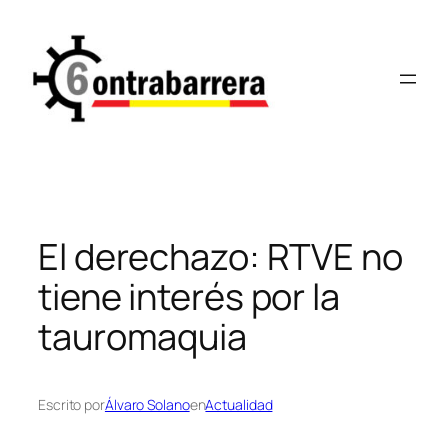
Saltar
al
contenido
El derechazo: RTVE no
tiene interés por la
tauromaquia
Escrito por
Álvaro Solano
en
Actualidad