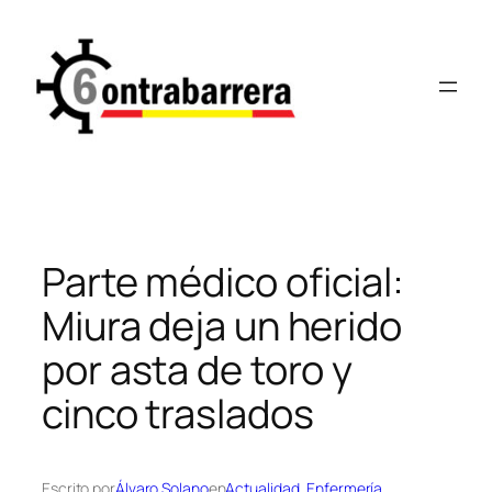
Saltar
al
contenido
Parte médico oficial:
Miura deja un herido
por asta de toro y
cinco traslados
Escrito por
Álvaro Solano
en
Actualidad
, 
Enfermería