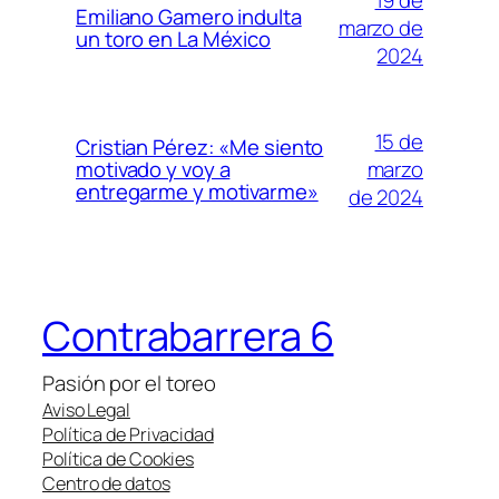
Emiliano Gamero indulta
marzo de
un toro en La México
2024
15 de
Cristian Pérez: «Me siento
marzo
motivado y voy a
entregarme y motivarme»
de 2024
Contrabarrera 6
Pasión por el toreo
Aviso Legal
Política de Privacidad
Política de Cookies
Centro de datos