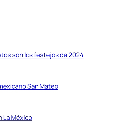
stos son los festejos de 2024
 mexicano San Mateo
n La México