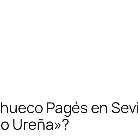
hueco Pagés en Sevil
co Ureña»?