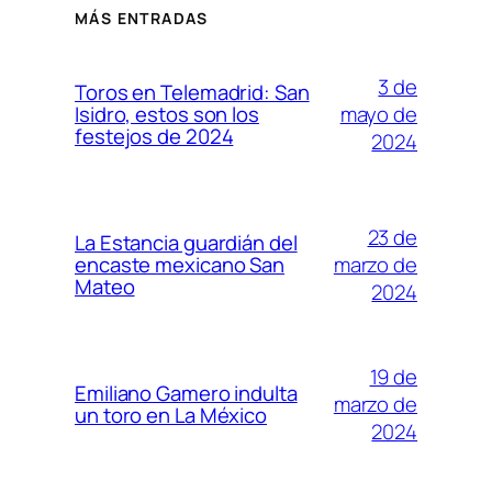
MÁS ENTRADAS
3 de
Toros en Telemadrid: San
mayo de
Isidro, estos son los
festejos de 2024
2024
23 de
La Estancia guardián del
marzo de
encaste mexicano San
Mateo
2024
19 de
Emiliano Gamero indulta
marzo de
un toro en La México
2024